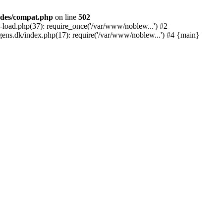
udes/compat.php
on line
502
oad.php(37): require_once('/var/www/noblew...') #2
s.dk/index.php(17): require('/var/www/noblew...') #4 {main}