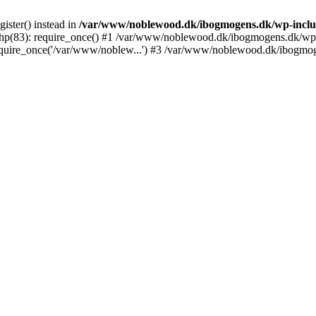
gister() instead in
/var/www/noblewood.dk/ibogmogens.dk/wp-incl
p(83): require_once() #1 /var/www/noblewood.dk/ibogmogens.dk/wp-l
ire_once('/var/www/noblew...') #3 /var/www/noblewood.dk/ibogmogen