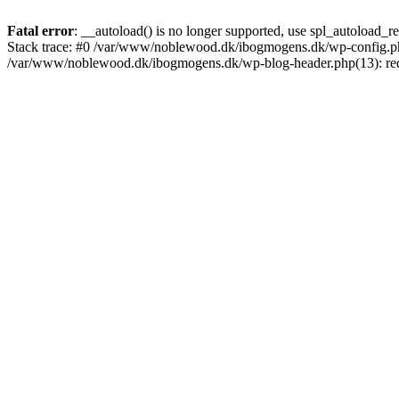
Fatal error
: __autoload() is no longer supported, use spl_autoload_re
Stack trace: #0 /var/www/noblewood.dk/ibogmogens.dk/wp-config.ph
/var/www/noblewood.dk/ibogmogens.dk/wp-blog-header.php(13): requ